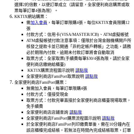
選擇2的倍數，以便訂單成立（請留意，全家便利商店購票或取
票每筆訂單4張為限）。
KKTIX網站購票：
需
加入會員
，每筆訂單限購4張，
每位KKTIX會員限購12
張
付款方式：信用卡(VISA/MASTER/JCB)、ATM虛擬帳號
ATM虛擬帳號付款注意事項：僅限於台灣金融機構開戶所
核發之提款卡並已開通「非約定帳戶轉帳」之功能，請務
必於期限內付款，逾期未付款訂單將會自動取消
取票方式：全家取票(手續費每筆$30/4張為限，請於全家
便利商店繳納給櫃臺)
KKTIX購票流程圖示說明
請點我
全家便利商店FamiPort取票說明
請點我
全家便利商店FamiPort購票：
無需加入會員，每筆訂單限購4張
付款方式：僅接受現金
取票方式：付款完畢直接於全家便利商店櫃臺現場取票，
免手續費
全家便利商店店鋪查詢
請點我
全家便利商店FamiPort購票流程圖示說明
請點我
於全家便利商店FamiPort列印繳費單後，需在10分鐘內在
該店櫃檯完成結帳，若無法在時間內完成結帳取票，訂單