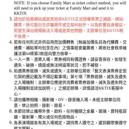
NOTE: If you choose Family Mart as ticket collect method, you will
still need to pick up your ticket at Family Mart and send it to
KKTIX.
請勿於拍賣網站或是其他非KKTIX正式授權售票之通路、網站
購票，除可能衍生詐騙案件或交易糾紛外，以免影響自身權益，
若發生演出現場無法入場或是其他問題，主辦單位及KKTIX概
不負責。
若有任何形式非供自用而加價轉售（無論加價名目為代購費、交
通費、補貼等均包含在內）之情事經查屬實者，將依社會秩序維
護法第64條第2款逕向警方檢舉。
一人一票、憑票入場，票券視同有價證券，請妥善保存，如發生
遺失、破損、燒毀或無法辨識等狀況，恕不補發。
如遇票券毀損、滅失或遺失，主辦單位將依「藝文表演票券定型
化契約應記載及不得記載事項」第七項「票券毀損、滅失及遺失
之入場機制：主辦單位應提供消費者票券毀損、滅失及遺失時之
入場機制並詳加說明。」之規定辦理，詳情請洽KKTIX客服中
心。
請勿攜帶相機、攝影機、DV、錄音機入場，未經主辦單位同
意，禁止拍照、錄影、錄音。
本節目禁止攜帶外食、飲料、任何種類之金屬、玻璃、寶特瓶容
器、雷射筆、煙火或任何危險物品。
各表演場館各有其入場規定，請持票人遵守之，遲到觀眾需遵守
館方管制。