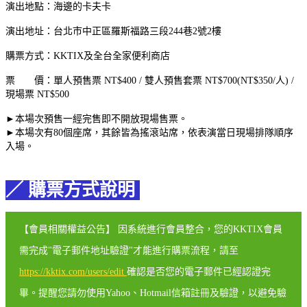
演出地點：海邊的卡夫卡
演出地址：台北市中正區羅斯福路三段244巷2號2樓
購票方式：KKTIX及全台全家便利商店
票 價：單人預售票 NT$400 / 雙人預售套票 NT$700(NT$350/人) /
現場票 NT$500
►本場次預售一經完售即不開放現場售票。
►本場次有80個座席，其餘皆為搖滾站席，依表演當日現場排隊順序
入場。
／ 購票方式說明
【會員相關權益公告】 因系統進行會員整合，您的KKTIX會員
需完成"電子郵件地址驗證"才能進行購票流程，請至
https://kktix.com/users/edit
確認是否您的電子郵件已經認證完
畢。提醒您請勿使用Yahoo、Hotmail信箱註冊及驗證，以避免驗