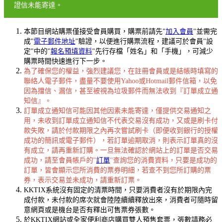
證信未能寄達。
本節目網站購票僅接受會員購買，購票前請先"
加入會員
"並需完
成"
電子郵件地址
"驗證，以便進行購票流程，建議可於會員"設
定"中的"
報名預填資料
"先行存檔「姓名」和「手機」，可減少
購票時間快速進行下一步。
為了確保您的權益，強烈建議您，在註冊會員或是結帳時填寫的
聯絡人電子郵件，盡量不要使用Yahoo或Hotmail郵件信箱，以免
因為擋信、漏信，甚至被視為垃圾郵件而無法收到『訂單成立通
知信』。
訂單成立通知信可能因其他因素未能寄達，僅提供交易通知之
用，未收到訂單成立通知信不代表交易沒有成功，又或是刷卡付
款失敗，請於付款期限之內再次嘗試刷卡（即便收到銀行的授權
成功的簡訊或電子郵件），若訂單逾期取消，則表示訂單真的沒
有成立，請再重新訂購。一旦無法確認於網站上的訂單是否交易
成功，請至會員帳戶的"
訂單
"查詢您的消費資料，只要是成功的
訂單，皆會顯示您所消費的票券明細，若查不到您所訂購的票
券，表示交易並未成功，請重新訂票。
KKTIX系統沒有固定的清票時間，只要消費者沒有於期限內完
成付款，未付款的席次就會陸陸續續釋放出來，消費者可隨時留
意網頁或是機台是否有釋出可售票券張數。
於KKTIX網站或全家便利商店購買雙人預售套票，張數請務必