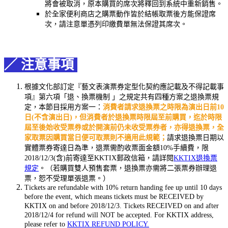
將會被取消，原本購買的席次將釋回到系統中重新銷售。
於全家便利商店之購票動作皆於結帳取票後方能保證席
次，請注意單憑列印繳費單無法保證其席次。
／ 注意事項
根據文化部訂定『藝文表演票券定型化契約應記載及不得記載事
項』第六項「退、換票機制 」之規定共有四種方案之退換票規
定，本節目採用方案一：
消費者請求退換票之時限為演出日前10
日(不含演出日)，但消費者於退換票時限屆至前購買，迄於時限
屆至後始收受票券或於開演前仍未收受票券者，亦得退換票，全
家取票因購買當日便可取票則不適用此規範；
請求退換票日期以
實體票券寄達日為準，退票需酌收票面金額10%手續費，限
2018/12/3(含)前寄達至KKTIX郵政信箱，請詳閱
KKTIX退換票
規定
。（若購買雙人預售套票，退換票亦需將二張票券辦理退
票，恕不受理單張退票。）
Tickets are refundable with 10% return handing fee up until 10 days
before the event, which means tickets must be RECEIVED by
KKTIX on and before 2018/12/3. Tickets RECEIVED on and after
2018/12/4 for refund will NOT be accepted. For KKTIX address,
please refer to
KKTIX REFUND POLICY.