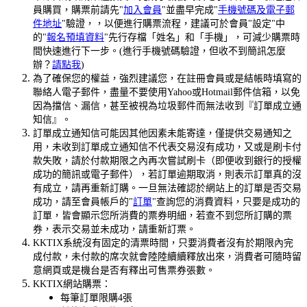
員購買，購票前請先"
加入會員
"並盡早完成"
手機號碼及電子郵
件地址
"驗證，，以便進行購票流程，建議可於會員"設定"中
的"
報名預填資料
"先行存檔「姓名」和「手機」，可減少購票時
間快速進行下一步。(進行手機號碼驗證，但收不到簡訊怎麼
辦？
請點我
)
為了確保您的權益，強烈建議您，在註冊會員或是結帳時填寫的
聯絡人電子郵件，盡量不要使用Yahoo或Hotmail郵件信箱，以免
因為擋信、漏信，甚至被視為垃圾郵件而無法收到『訂單成立通
知信』。
訂單成立通知信可能因其他因素未能寄達，僅提供交易通知之
用，未收到訂單成立通知信不代表交易沒有成功，又或是刷卡付
款失敗，請於付款期限之內再次嘗試刷卡（即便收到銀行的授權
成功的簡訊或電子郵件），若訂單逾期取消，則表示訂單真的沒
有成立，請再重新訂購。一旦無法確認於網站上的訂單是否交易
成功，請至會員帳戶的"
訂單
"查詢您的消費資料，只要是成功的
訂單，皆會顯示您所消費的票券明細，若查不到您所訂購的票
券，表示交易並未成功，請重新訂票。
KKTIX系統沒有固定的清票時間，只要消費者沒有於期限內完
成付款，未付款的席次就會陸陸續續釋放出來，消費者可隨時留
意網頁或是機台是否有釋出可售票券張數。
KKTIX網站購票：
每筆訂單限購4張