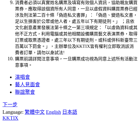
消費者必須以真實姓名購票及填寫有效個人資訊，協助親友購買
票券，應取得該個資所有人同意，一旦以虛假資料購買票券已經
涉及刑法第二百十條「偽造私文書罪」：「偽造、變造私文書，
足以生損害於公眾或他人者，處五年以下有期徒刑。」 ；且依
文化創意產業發展法第十條之一第三項規定：「以虛偽資料或其
他不正方式，利用電腦或其他相關設備購買藝文表演票券，取得
訂票或取票憑證者，處三年以下有期徒刑，或科或併科新臺幣三
百萬以下罰金。」，主辦單位及KKTIX皆有權利立即取消該消
費者訂單，請勿以身試法!
購票前請詳閱注意事項，一旦購票成功視為同意上述所有活動注
意事項。
演唱會
藝人見面會
聯誼聚會
下一步
Language:
繁體中文
English
日本語
KKTIX