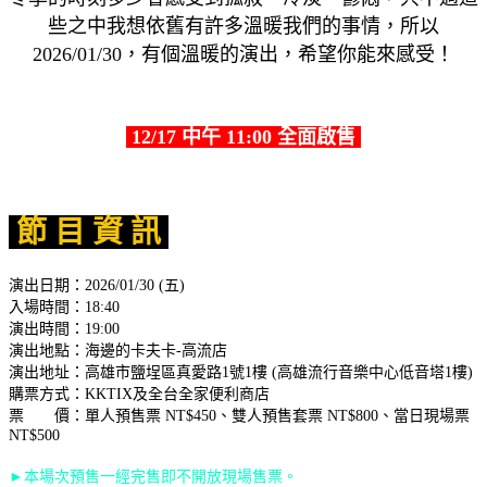
些之中我想依舊有許多溫暖我們的事情，所以
2026/01/30，有個溫暖的演出，希望你能來感受！
12/17 中午 11:00 全面啟售
節 目 資 訊
演出日期：2026/01/30 (五)
入場時間：18:40
演出時間：19:00
演出地點：海邊的卡夫卡-高流店
演出地址：高雄市鹽埕區真愛路1號1樓 (高雄流行音樂中心低音塔1樓)
購票方式：KKTIX及全台全家便利商店
票 價：單人預售票 NT$450、雙人預售套票 NT$800、當日現場票
NT$500
►本場次預售一經完售即不開放現場售票。