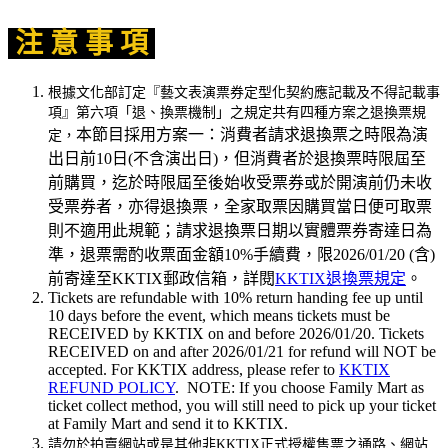
注 意 事 項
根據文化部訂定『藝文表演票券定型化契約應記載及不得記載事
項』第六項「退、換票機制」之規定共有四種方案之退換票規
本節目採用方案一：消費者請求退換票之時限為演
定，
出日前10日(不含演出日)，但消費者於退換票時限屆至
前購買，迄於時限屆至後始收受票券或於開演前仍未收
受票券者，亦得退換票，全家取票因購買當日便可取票
則不適用此規範；請求退換票日期以實體票券寄達日為
準，退票需酌收票面金額10%手續費，限2026/01/20 (含)
前寄達至KKTIX郵政信箱，詳閱
KKTIX退換票規定
。
Tickets are refundable with 10% return handing fee up until
10 days before the event, which means tickets must be
RECEIVED by KKTIX on and before 2026/01/20. Tickets
RECEIVED on and after 2026/01/21 for refund will NOT be
accepted. For KKTIX address, please refer to
KKTIX
REFUND POLICY
. NOTE: If you choose Family Mart as
ticket collect method, you will still need to pick up your ticket
at Family Mart and send it to KKTIX.
請勿於拍賣網站或是其他非KKTIX正式授權售票之通路、網站