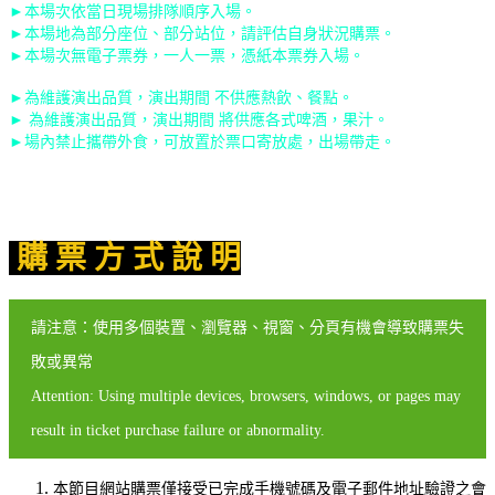
►本場次依當日現場排隊順序
入場。
►本場地為部分座位、部分站位，請評估自身狀況購票。
►本場次無電子票券，一人一票，憑紙本票券入場。
►為維護演出品質，演出期間 不供應熱飲、餐點。
► 為維護演出品質，演出期間 將供應各式啤酒，果汁。
►場內禁止攜帶外食，可放置於票口寄放處，出場帶走。
購 票 方 式 說 明
請注意：使用多個裝置、瀏覽器、視窗、分頁有機會導致購票失
敗或異常
Attention: Using multiple devices, browsers, windows, or pages may
result in ticket purchase failure or abnormality.
本節目網站購票僅接受已完成手機號碼及電子郵件地址驗證之會