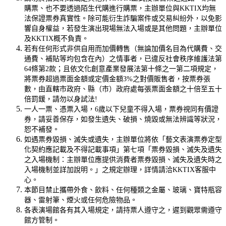
購票、也不要透過陌生代購進行購票，主辦單位與KKTIX均無
法保證票券真實性。除可能衍生詐騙案件或交易糾紛外，以免影
響自身權益，若發生演出現場無法入場或是其他問題，主辦單位
及KKTIX概不負責。
若有任何形式非供自用而加價轉售（無論加價名目為代購費、交
通費、補貼等均包含在內）之情事者，已違反社會秩序維護法第
64條第2款；且依文化創意產業發展法第十條之一第二項規定，
將票券超過票面金額或定價金額3%之對價販售者，按票券張
數，由直轄市政府、縣（市）政府處每張票面金額之十倍至五十
倍罰鍰，請勿以身試法!
一人一票、憑票入場，6歲以下兒童不得入場，票券視同有價證
券，請妥善保存，如發生遺失、破損、燒毀或無法辨識等狀況，
恕不補發。
如遇票券毀損、滅失或遺失，主辦單位將依「藝文表演票券定型
化契約應記載及不得記載事項」第七項「票券毀損、滅失及遺失
之入場機制：主辦單位應提供消費者票券毀損、滅失及遺失時之
入場機制並詳加說明。」之規定辦理，詳情請洽KKTIX客服中
心。
本節目禁止攜帶外食、飲料、任何種類之金屬、玻璃、寶特瓶容
器、雷射筆、煙火或任何危險物品。
各表演場館各有其入場規定，請持票人遵守之，遲到觀眾需遵守
館方管制。