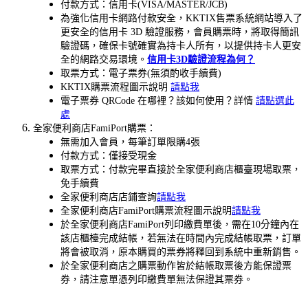
付款方式：信用卡(VISA/MASTER/JCB)
為強化信用卡網路付款安全，KKTIX售票系統網站導入了
更安全的信用卡 3D 驗證服務，會員購票時，將取得簡訊
驗證碼，確保卡號確實為持卡人所有，以提供持卡人更安
全的網路交易環境。
信用卡3D
驗證流程為何？
取票方式：電子票券(無須酌收手續費)
KKTIX購票流程圖示說明
請點我
電子票券 QRCode 在哪裡？該如何使用？詳情
請點選此
處
全家便利商店FamiPort購票：
無需加入會員，每筆訂單限購4張
付款方式：僅接受現金
取票方式：付款完畢直接於全家便利商店櫃臺現場取票，
免手續費
全家便利商店店鋪查詢
請點我
全家便利商店FamiPort購票流程圖示說明
請點我
於全家便利商店FamiPort列印繳費單後，需在10分鐘內在
該店櫃檯完成結帳，若無法在時間內完成結帳取票，訂單
將會被取消，原本購買的票券將釋回到系統中重新銷售。
於全家便利商店之購票動作皆於結帳取票後方能保證票
券，請注意單憑列印繳費單無法保證其票券。