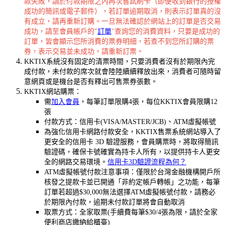
款失敗，請於付款期限之內再次嘗試刷卡（即便收到銀行的授權
成功的簡訊或電子郵件），若訂單逾期取消，則表示訂單真的沒
有成立，請再重新訂購。一旦無法確認於網站上的訂單是否交易
成功，請至會員帳戶的"
訂單
"查詢您的消費資料，只要是成功的
訂單，皆會顯示您所消費的票券明細，若查不到您所訂購的票
券，表示交易並未成功，請重新訂票。
KKTIX系統沒有固定的清票時間，只要消費者沒有於期限內完
成付款，未付款的席次就會陸陸續續釋放出來，消費者可隨時留
意網頁或是機台是否有釋出可售票券張數。
KKTIX網站購票：
需
加入會員
，每筆訂單限購4張，每位KKTIX會員限購12
張
付款方式：信用卡(VISA/MASTER/JCB)、ATM虛擬帳號
為強化信用卡網路付款安全，KKTIX售票系統網站導入了
更安全的信用卡 3D 驗證服務，會員購票時，將取得簡訊
驗證碼，確保卡號確實為持卡人所有，以提供持卡人更安
全的網路交易環境。
信用卡3D驗證流程為何？
ATM虛擬帳號付款注意事項：僅限於台灣金融機構開戶所
核發之提款卡並已開通「非約定帳戶轉帳」之功能，每筆
訂單若超過$30,000無法選擇ATM虛擬帳號付款，請務必
於期限內付款，逾期未付款訂單將會自動取消
取票方式：全家取票(手續費每筆$30/4張為限，請於全家
便利商店繳納給櫃臺)