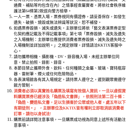
通費、補貼等均包含在內）之情事經查屬實者，將依社會秩序維
護法第64條第2款逕向警方檢舉。
一人一票、憑票入場，票券視同有價證券，請妥善保存，如發生
遺失、破損、燒毀或無法辨識等狀況，恕不補發。
如遇票券毀損、滅失或遺失，主辦單位將依「藝文表演票券定型
化契約應記載及不得記載事項」第七項「票券毀損、滅失及遺失
之入場機制：主辦單位應提供消費者票券毀損、滅失及遺失時之
入場機制並詳加說明。」之規定辦理，詳情請洽KKTIX客服中
心。
請勿攜帶相機、攝影機、DV、錄音機入場，未經主辦單位同
意，禁止拍照、錄影、錄音。
本節目禁止攜帶外食、飲料、任何種類之金屬、玻璃、寶特瓶容
器、雷射筆、煙火或任何危險物品。
各表演場館各有其入場規定，請持票人遵守之，遲到觀眾需遵守
館方管制。
消費者必須以真實姓名購票及填寫有效個人資訊，一旦以虛假資
料購買票券已經涉及「偽造私文書罪」，依照刑法第二百十條：
「偽造、變造私文書，足以生損害於公眾或他人者，處五年以下
有期徒刑。」 ，主辦單位及KKTIX皆有權利立即取消該消費者
訂單，請勿以身試法!
購票前請詳閱注意事項，一旦購票成功視為同意上述所有活動注
意事項。