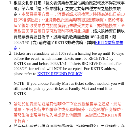
根據文化部訂定『藝文表演票券定型化契約應記載及不得記載事
項』第六項「退、換票機制」之規定共有四種方案之退換票規
定，
本節目採用方案一：消費者請求退換票之時限為演出日前10
日(不含演出日)，但消費者於退換票時限屆至前購買，迄於時限
屆至後始收受票券或於開演前仍未收受票券者，亦得退換票，全
家取票因購買當日便可取票則不適用此規範
；請求退換票日期以
實體票券寄達日為準，退票需酌收票面金額10%手續費，限
2023/1/31 (含) 前寄達至KKTIX郵政信箱，詳閱
KKTIX退換票規
定
。
Tickets are refundable with 10% return handing fee up until 10 days
before the event, which means tickets must be RECEIVED by
KKTIX on and before 2023/1/31. Tickets RECEIVED on and after
2023/2/1 for refund will NOT be accepted. For KKTIX address,
please refer to
KKTIX REFUND POLICY
.
NOTE: If you choose Family Mart as ticket collect method, you will
still need to pick up your ticket at Family Mart and send it to
KKTIX.
請勿於拍賣網站或是其他非KKTIX正式授權售票之通路、網站
購票，除可能衍生詐騙案件或交易糾紛外，以免影響自身權益，
若發生演出現場無法入場或是其他問題，主辦單位及KKTIX概
不負責。
若有任何形式非供自用而加價轉售（無論加價名目為代購費、交