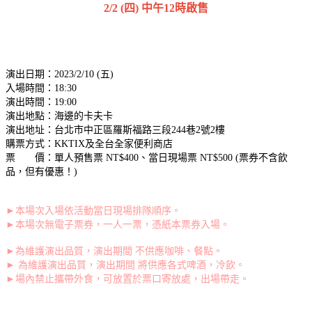
2/2 (四) 中午12時啟售
演出日期：2023/2/10 (五)
入場時間：18:30
演出時間：19:00
演出地點：海邊的卡夫卡
演出地址：台北市中正區羅斯福路三段244巷2號2樓
購票方式：KKTIX及全台全家便利商店
票 價：單人預售票 NT$400、當日現場票 NT$500 (票券不含飲
品，但有優惠！)
►本場次入場依活動當日現場排隊順序。
►本場次無電子票券，一人一票，憑紙本票券入場。
►為維護演出品質，演出期間 不供應咖啡、餐點。
► 為維護演出品質，演出期間 將供應各式啤酒，冷飲。
►場內禁止攜帶外食，可放置於票口寄放處，出場帶走。