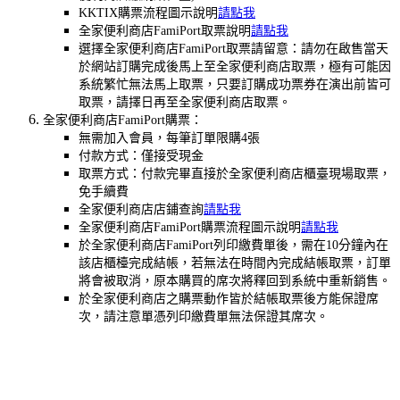
KKTIX購票流程圖示說明
請點我
全家便利商店FamiPort取票說明
請點我
選擇全家便利商店FamiPort取票請留意：請勿在啟售當天
於網站訂購完成後馬上至全家便利商店取票，極有可能因
系統繁忙無法馬上取票，只要訂購成功票券在演出前皆可
取票，請擇日再至全家便利商店取票。
全家便利商店FamiPort購票：
無需加入會員，每筆訂單限購4張
付款方式：僅接受現金
取票方式：付款完畢直接於全家便利商店櫃臺現場取票，
免手續費
全家便利商店店鋪查詢
請點我
全家便利商店FamiPort購票流程圖示說明
請點我
於全家便利商店FamiPort列印繳費單後，需在10分鐘內在
該店櫃檯完成結帳，若無法在時間內完成結帳取票，訂單
將會被取消，原本購買的席次將釋回到系統中重新銷售。
於全家便利商店之購票動作皆於結帳取票後方能保證席
次，請注意單憑列印繳費單無法保證其席次。