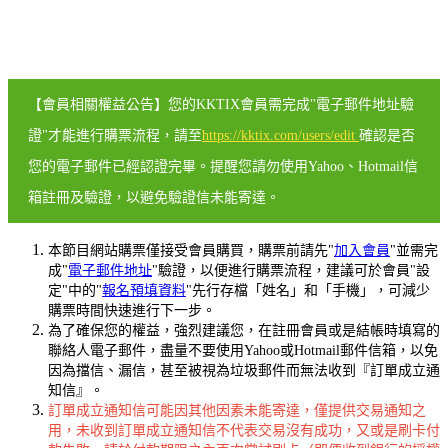
【會員相關權益公告】您的KKTIX會員需完成"電子郵件地址驗
證"才能進行購票流程，請至
https://kktix.com/users/edit
確認是否
您的電子郵件已經認證完畢。提醒您請勿使用Yahoo、Hotmail信
箱註冊及驗證，以避免驗證信未能寄達。
本節目網站購票僅接受會員購買，購票前請先"
加入會員
"並需完
成"
電子郵件地址
"驗證，以便進行購票流程，建議可於會員"設
定"中的"
報名預填資料
"先行存檔「姓名」和「手機」，可減少
購票時間快速進行下一步。
為了確保您的權益，強烈建議您，在註冊會員或是結帳時填寫的
聯絡人電子郵件，盡量不要使用Yahoo或Hotmail郵件信箱，以免
因為擋信、漏信，甚至被視為垃圾郵件而無法收到『訂單成立通
知信』。
訂單成立通知信可能因其他因素未能寄達，僅提供交易通知之
用，未收到訂單成立通知信不代表交易沒有成功，又或是刷卡付