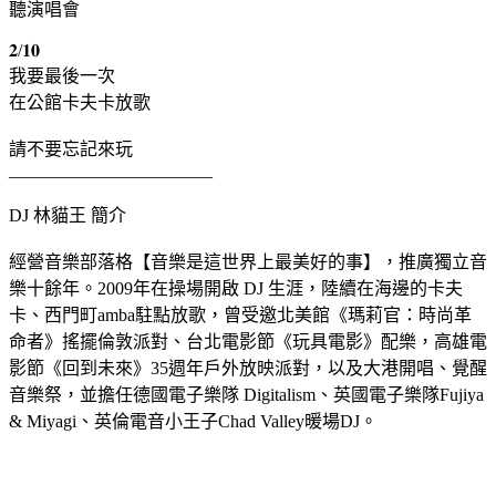
聽演唱會
𝟐/𝟏𝟎
我要最後一次
在公館卡夫卡放歌
請不要忘記來玩
_______________________
DJ 林貓王 簡介
經營音樂部落格【音樂是這世界上最美好的事】，推廣獨立音
樂十餘年。2009年在操場開啟 DJ 生涯，陸續在海邊的卡夫
卡、西門町amba駐點放歌，曾受邀北美館《瑪莉官：時尚革
命者》搖擺倫敦派對、台北電影節《玩具電影》配樂，高雄電
影節《回到未來》35週年戶外放映派對，以及大港開唱、覺醒
音樂祭，並擔任德國電子樂隊 Digitalism、英國電子樂隊Fujiya
& Miyagi、英倫電音小王子Chad Valley暖場DJ。